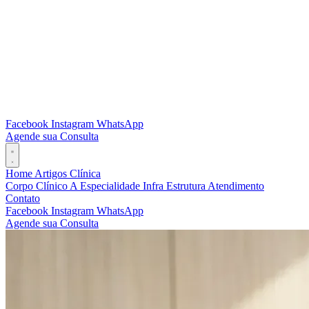
Facebook
Instagram
WhatsApp
Agende sua Consulta
Home
Artigos
Clínica
Corpo Clínico
A Especialidade
Infra Estrutura
Atendimento
Contato
Facebook
Instagram
WhatsApp
Agende sua Consulta