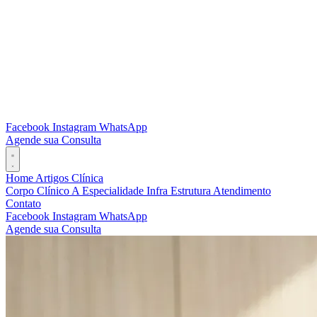
Facebook
Instagram
WhatsApp
Agende sua Consulta
Home
Artigos
Clínica
Corpo Clínico
A Especialidade
Infra Estrutura
Atendimento
Contato
Facebook
Instagram
WhatsApp
Agende sua Consulta